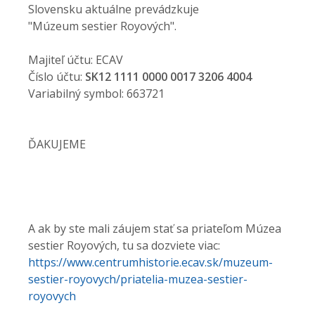
Slovensku aktuálne prevádzkuje
"Múzeum sestier Royových".
Majiteľ účtu: ECAV
Číslo účtu:
SK12 1111 0000 0017 3206 4004
Variabilný symbol: 663721
ĎAKUJEME
A ak by ste mali záujem stať sa priateľom Múzea
sestier Royových, tu sa dozviete viac:
https://www.centrumhistorie.ecav.sk/muzeum-
sestier-royovych/priatelia-muzea-sestier-
royovych