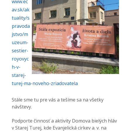
www.ec
av.sk/ak
tuality/s
pravoda
jstvo/m
uzeum-
sestier-
royovyc
h-v-
starej-
turej-ma-noveho-zriadovatela
Stále sme tu pre vás a tešíme sa na všetky
návštevy.
Podporte činnosť a aktivity Domova bielých hláv
v Starej Turej, kde Evanjelická cirkev a. v. na