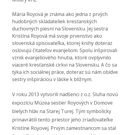
Mária Royová je známa ako jedna z prvých
hudobných skladateliek kresťanských
duchovných piesní na Slovensku. Jej sestra
Kristína Royová má svoje prvenstvo ako
slovenská spisovateľka, ktorej knihy doteraz
oslovujú čitateľov evanjeliom. Spolu inšpirovali
vznik evanjeliového hnutia, ktoré ovplyvnilo
viaceré kresťanské cirkvi na Slovensku. A čo sa
týka ich sociálnej práce, doteraz sú nám obidve
sestry inšpiráciou v láske k blížnym.
V roku 2013 vytvorili nadšenci z o.z. Sluha novú
expozíciu Múzea sestier Royových v Domove
bielych hláv na Starej Turej. Tým symbolicky
prinavrátili tento priestor jeho zriaďovateľke
Kristíne Royovej. Prvým zamestnancom sa stal