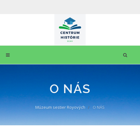
O NÁS
Múzeum sestier Royových
O NÁS