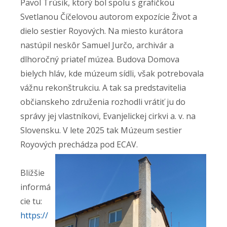
Pavol Trúsik, ktorý bol spolu s grafičkou
Svetlanou Číčelovou autorom expozície Život a
dielo sestier Royových. Na miesto kurátora
nastúpil neskôr Samuel Jurčo, archivár a
dlhoročný priateľ múzea. Budova Domova
bielych hláv, kde múzeum sídli, však potrebovala
vážnu rekonštrukciu. A tak sa predstavitelia
občianskeho združenia rozhodli vrátiť ju do
správy jej vlastníkovi, Evanjelickej cirkvi a. v. na
Slovensku. V lete 2025 tak Múzeum sestier
Royových prechádza pod ECAV.
Bližšie
informá
cie tu:
https://