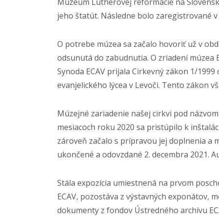
Múzeum Lutherovej reformácie na Slovensku 
jeho štatút. Následne bolo zaregistrované
O potrebe múzea sa začalo hovoriť už v obd
odsunutá do zabudnutia. O zriadení múzea E
Synoda ECAV prijala Cirkevný zákon 1/1999 
evanjelického lýcea v Levoči. Tento zákon vš
Múzejné zariadenie našej cirkvi pod názvom
mesiacoch roku 2020 sa pristúpilo k inštalác
zároveň začalo s prípravou jej doplnenia a 
ukončené a odovzdané 2. decembra 2021. Aut
Stála expozícia umiestnená na prvom poschod
ECAV, pozostáva z výstavných exponátov, m
dokumenty z fondov Ústredného archívu ECA