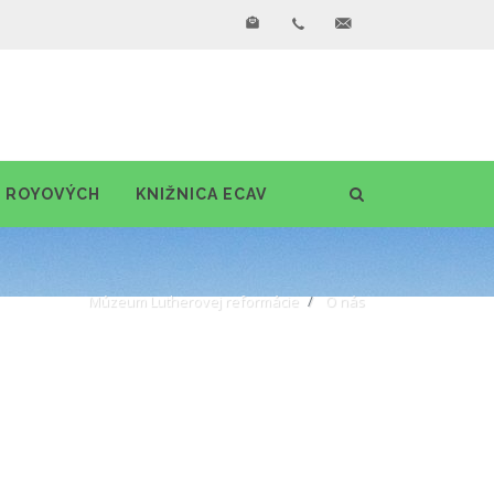
R ROYOVÝCH
KNIŽNICA ECAV
Múzeum Lutherovej reformácie
O nás