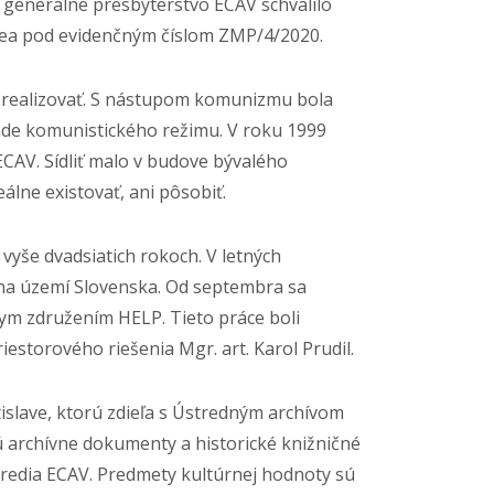
 generálne presbyterstvo ECAV schválilo
zea pod evidenčným číslom ZMP/4/2020.
o zrealizovať. S nástupom komunizmu bola
áde komunistického režimu. V roku 1999
CAV. Sídliť malo v budove bývalého
álne existovať, ani pôsobiť.
yše dvadsiatich rokoch. V letných
ie na území Slovenska. Od septembra sa
kym združením HELP. Tieto práce boli
storového riešenia Mgr. art. Karol Prudil.
islave, ktorú zdieľa s Ústredným archívom
 archívne dokumenty a historické knižničné
redia ECAV. Predmety kultúrnej hodnoty sú