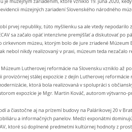
je múzejným zariadením, ktoré vzniklo 19. júna 2020, kedy
 v evidencii múzejných zariadení Slovenského národného mú
obí prvej republiky, túto myšlienku sa ale vtedy nepodaril
CAV sa začalo opäť intenzívne premýšľať a diskutovať po p
o cirkevnom múzeu, ktorým bolo de jure zriadené Múzeum E
ak nebol nikdy realizovaný v praxi, múzeum teda nezačalo re
 Múzeum Lutherovej reformácie na Slovensku vzniklo až po v
ii provizórnej stálej expozície z dejín Lutherovej reformác
modernizácie, ktorá bola realizovaná v spolupráci s občians
orom expozície je Mgr. Martin Kováč, autorom výtvarno-prie
í a čiastočne aj na prízemí budovy na Palárikovej 20 v Brat
obiliáru a informačných panelov. Medzi exponátmi dominujú
V, ktoré sú doplnené predmetmi kultúrnej hodnoty z prost