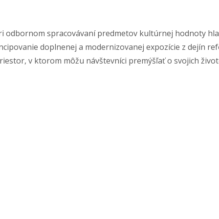
i odbornom spracovávaní predmetov kultúrnej hodnoty hlavn
cipovanie doplnenej a modernizovanej expozície z dejín ref
iť priestor, v ktorom môžu návštevníci premýšľať o svojich ži