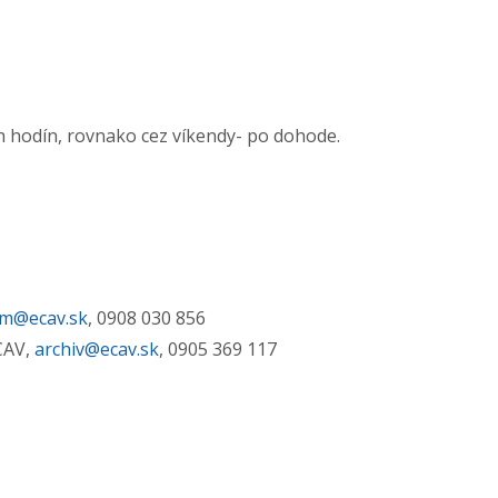
h hodín, rovnako cez víkendy- po dohode.
m@ecav.sk
, 0908 030 856
ECAV,
archiv@ecav.sk
, 0905 369 117