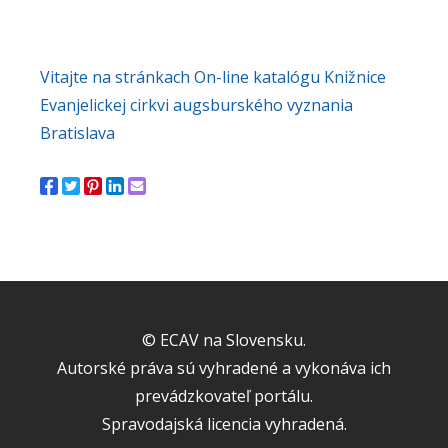
Vitajte na stránkach On-line katalógu Knižnice
Evanjelickej cirkvi augsburského vyznania
Bratislava
© ECAV na Slovensku.
Autorské práva sú vyhradené a vykonáva ich
prevádzkovateľ portálu.
Spravodajská licencia vyhradená.