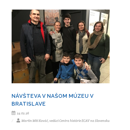
NÁVŠTEVA V NAŠOM MÚZEU V
BRATISLAVE
24.02.26
Martin Miti Kováč, vedúci Centra histórie ECAV na Slovensku