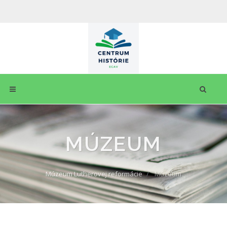
MÚZEUM
Múzeum Lutherovej reformácie
Múzeum