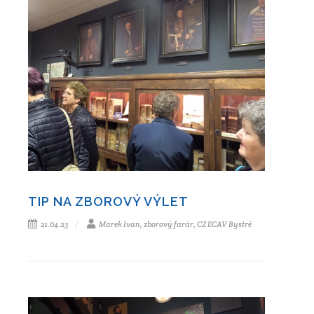
TIP NA ZBOROVÝ VÝLET
21.04.23
Marek Ivan, zborový farár, CZ ECAV Bystré